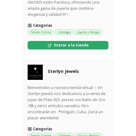
AleS925 estilo Pandora, ofreciendo una
amplia gama de joyería que combina
elegancia y calidad.🩵✨️
Categorías
Tienda Online
Catálogos
Joyería y Relojes
Entrar a la tienda
Sterlyn Jewels
Bienvenidos a nuestra tienda virtual ✨ En
Sterlyn Jewels nos dedicamos a la venta de
joyas de Plata 925, piezas con Baño de Oro
18k y otros artículos variados. Nos
encontrarán en 📍Holguín, Cuba. ¡Será un
placer atenderte!
Categorías
Tienda Online
Catálogos
Salud y Belleza