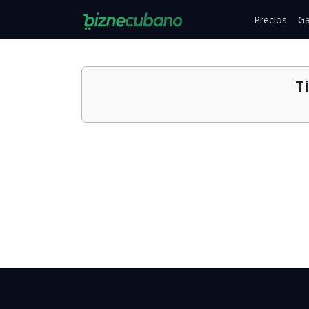
Precios
Ga
T